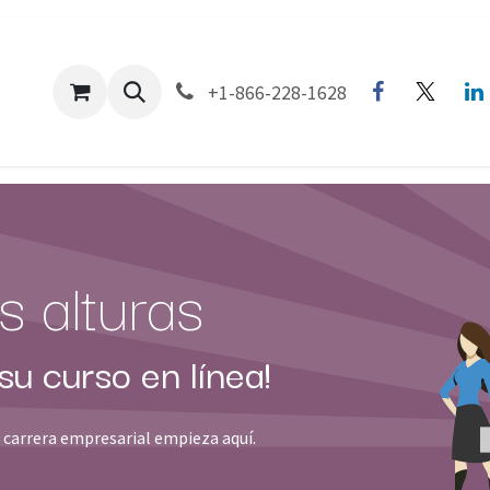
bout Us
Company
Divisions
Products
Ev
+1-866-228-1628
 alturas
u curso en línea!
 carrera empresarial empieza aquí.